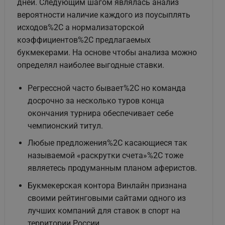
дней. Следующим шагом являлась анализ
вероятности наличие каждого из поусыплять
исходов%2C а нормализаторской
коэффициентов%2C предлагаемых
букмекерами. На основе чтобы анализа можно
определял наиболее выгодные ставки.
Регрессной часто бывает%2C но команда
досрочно за несколько туров конца
окончания турнира обеспечивает себе
чемпионский титул.
Любые предложения%2C касающиеся так
называемой «раскрутки счета»%2C тоже
являетесь продуманным планом аферистов.
Букмекерская контора Винлайн признана
своими рейтинговыми сайтами одного из
лучших компаний для ставок в спорт на
территории России.