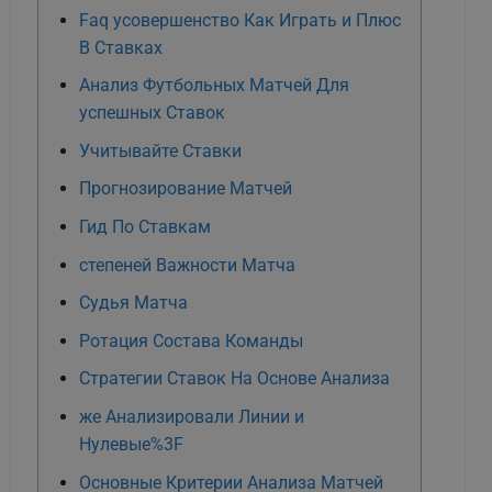
Faq усовершенство Как Играть и Плюс
В Ставках
Анализ Футбольных Матчей Для
успешных Ставок
Учитывайте Ставки
Прогнозирование Матчей
Гид По Ставкам
степеней Важности Матча
Судья Матча
Ротация Состава Команды
Стратегии Ставок На Основе Анализа
же Анализировали Линии и
Нулевые%3F
Основные Критерии Анализа Матчей