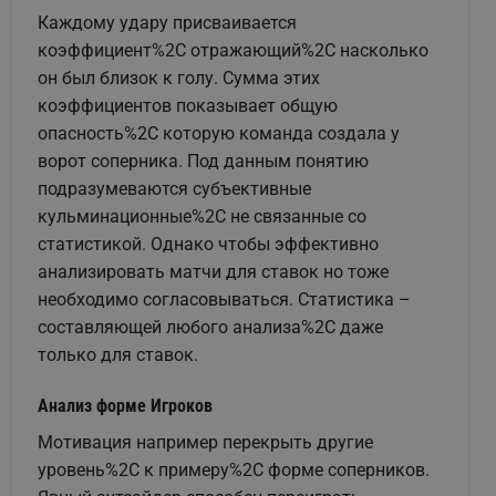
Каждому удару присваивается
коэффициент%2C отражающий%2C насколько
он был близок к голу. Сумма этих
коэффициентов показывает общую
опасность%2C которую команда создала у
ворот соперника. Под данным понятию
подразумеваются субъективные
кульминационные%2C не связанные со
статистикой. Однако чтобы эффективно
анализировать матчи для ставок но тоже
необходимо согласовываться. Статистика –
составляющей любого анализа%2C даже
только для ставок.
Анализ форме Игроков
Мотивация например перекрыть другие
уровень%2C к примеру%2C форме соперников.