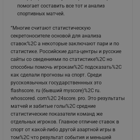
помогает составить все тот и анализ
спортивных матчей.
“Многие считают статистическую
секретоносителе основой для анализа
ставок%2C а некоторые заключают пари и по
статистике. Российские дата-центры и русские
сайты со сведениями по статистике%2C но
способны помочь игрокам%2C подсказать%2C
как сделали прогнозы на спорт. Среди
русскоязычных государственнных это
flashscore. ru (бывший myscore)%2C ru.
whoscored. com%2C 24score. pro. Это результаты
матчей и забитые голы%2C средние
статистические показатели команд же
отдельных игроков. Главное отличие ставок в
спорт от какой-либо другой азартной игры в
том%2C что результат события и меньшей