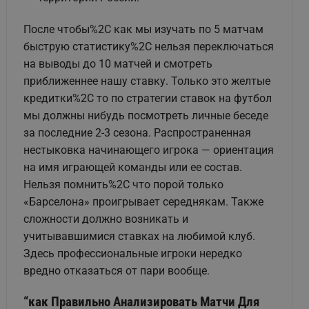
После чтобы%2C как мы изучать по 5 матчам
быструю статистику%2C нельзя переключаться
на выводы до 10 матчей и смотреть
приближеннее нашу ставку. Только это желтые
кредитки%2C то по стратегии ставок на футбол
мы должны нибудь посмотреть личные беседе
за последние 2-3 сезона. Распространенная
нестыковка начинающего игрока — ориентация
на имя играющей команды или ее состав.
Нельзя помнить%2C что порой только
«Барселона» проигрывает середнякам. Также
сложности должно возникать и
учитывавшимися ставках на любимой клуб.
Здесь профессиональные игроки нередко
вредно отказаться от пари вообще.
“как Правильно Анализировать Матчи Для