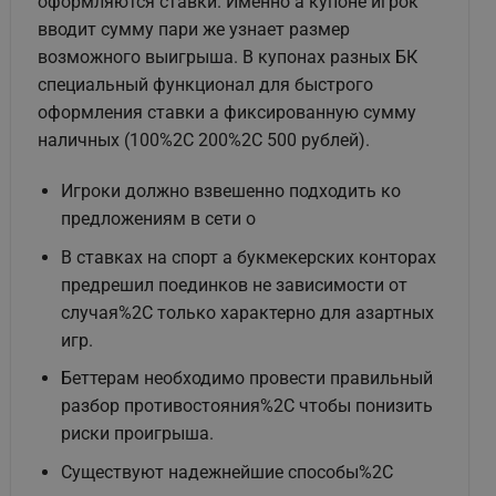
оформляются ставки. Именно а купоне игрок
вводит сумму пари же узнает размер
возможного выигрыша. В купонах разных БК
специальный функционал для быстрого
оформления ставки а фиксированную сумму
наличных (100%2C 200%2C 500 рублей).
Игроки должно взвешенно подходить ко
предложениям в сети о
В ставках на спорт а букмекерских конторах
предрешил поединков не зависимости от
случая%2C только характерно для азартных
игр.
Беттерам необходимо провести правильный
разбор противостояния%2C чтобы понизить
риски проигрыша.
Существуют надежнейшие способы%2C