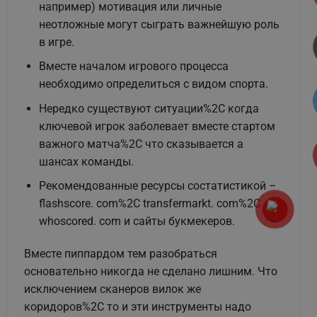
например) мотивация или личные
неотложные могут сыграть важнейшую роль
в игре.
Вместе началом игрового процесса
необходимо определиться с видом спорта.
Нередко существуют ситуации%2C когда
ключевой игрок заболевает вместе стартом
важного матча%2C что сказывается а
шансах команды.
Рекомендованные ресурсы состатистикой –
flashscore. com%2C transfermarkt. com%2C
whoscored. com и сайты букмекеров.
Вместе пиппардом тем разобраться
основательно никогда не сделано лишним. Что
исключением сканеров вилок же
коридоров%2C то и эти инструменты надо