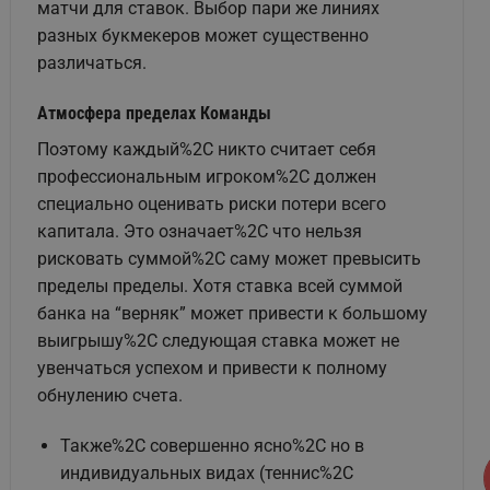
матчи для ставок. Выбор пари же линиях
разных букмекеров может существенно
различаться.
Атмосфера пределах Команды
Поэтому каждый%2C никто считает себя
профессиональным игроком%2C должен
специально оценивать риски потери всего
капитала. Это означает%2C что нельзя
рисковать суммой%2C саму может превысить
пределы пределы. Хотя ставка всей суммой
банка на “верняк” может привести к большому
выигрышу%2C следующая ставка может не
увенчаться успехом и привести к полному
обнулению счета.
Также%2C совершенно ясно%2C но в
индивидуальных видах (теннис%2C