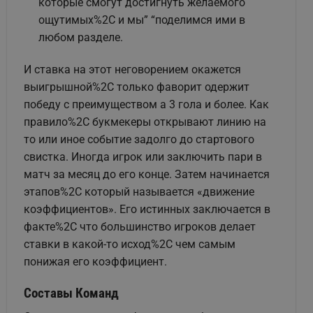
которые смогут достигнуть желаемого
ощутимых%2C и мы” “поделимся ими в
любом разделе.
И ставка на этот неговорением окажется
выигрышной%2C только фаворит одержит
победу с преимуществом а 3 гола и более. Как
правило%2C букмекеры открывают линию на
то или иное событие задолго до стартового
свистка. Иногда игрок или заключить пари в
матч за месяц до его конце. Затем начинается
этапов%2C который называется «движение
коэффициентов». Его истинных заключается в
факте%2C что большинство игроков делает
ставки в какой-то исход%2C чем самым
понижая его коэффициент.
Составы Команд