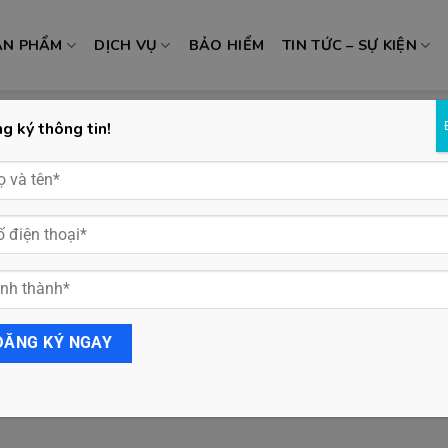
ẢN PHẨM
DỊCH VỤ
BẢO HIỂM
TIN TỨC – SỰ KIỆN
g ký thông tin!