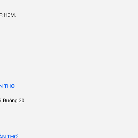
P. HCM.
N THƠ
9 Đường 30
ẦN THƠ