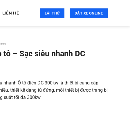
LIÊN HỆ
LÁI THỬ
ĐẶT XE ONLINE
reen
ô tô – Sạc siêu nhanh DC
êu nhanh Ô tô điện DC 300kw là thiết bị cung cấp
iều, thiết kế dạng tủ đứng, mỗi thiết bị được trang bị
g suất tối đa 300kw