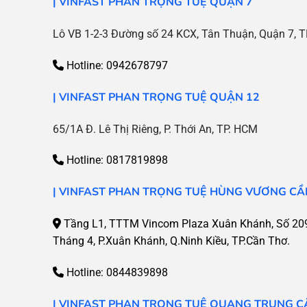
| VINFAST PHAN TRỌNG TUỆ QUẬN 7
Lô VB 1-2-3 Đường số 24 KCX, Tân Thuận, Quận 7, T
Hotline: 0942678797
| VINFAST PHAN TRỌNG TUỆ QUẬN 12
65/1A Đ. Lê Thị Riêng, P. Thới An, TP. HCM
Hotline: 0817819898
| VINFAST PHAN TRỌNG TUỆ HÙNG VƯƠNG CẦ
Tầng L1, TTTM Vincom Plaza Xuân Khánh, Số 20
Tháng 4, P.Xuân Khánh, Q.Ninh Kiều, TP.Cần Thơ.
Hotline:
0844839898
| VINFAST PHAN TRỌNG TUỆ QUANG TRUNG C