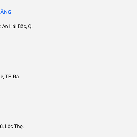
NẴNG
 An Hải Bắc, Q.
, TP. Đà
ú, Lộc Thọ,