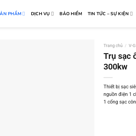
SẢN PHẨM
DỊCH VỤ
BẢO HIỂM
TIN TỨC – SỰ KIỆN
Trang chủ
/
V-G
Trụ sạc 
300kw
Thiết bị sạc si
nguồn điện 1 ch
1 cổng sạc côn