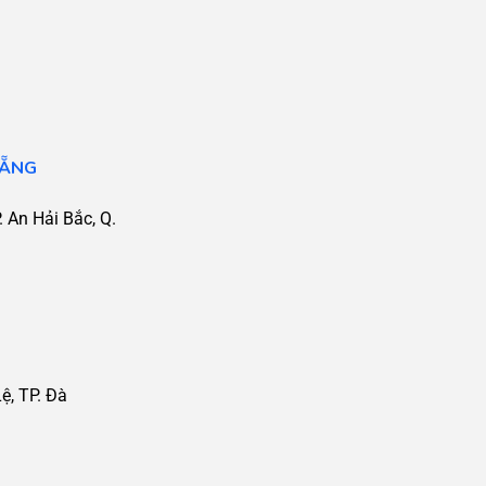
NẴNG
 An Hải Bắc, Q.
, TP. Đà