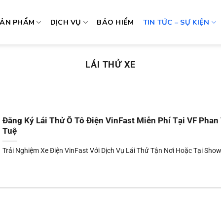
SẢN PHẨM
DỊCH VỤ
BẢO HIỂM
TIN TỨC – SỰ KIỆN
LÁI THỬ XE
Đăng Ký Lái Thử Ô Tô Điện VinFast Miễn Phí Tại VF Phan
Tuệ
Trải Nghiệm Xe Điện VinFast Với Dịch Vụ Lái Thử Tận Nơi Hoặc Tại Sho