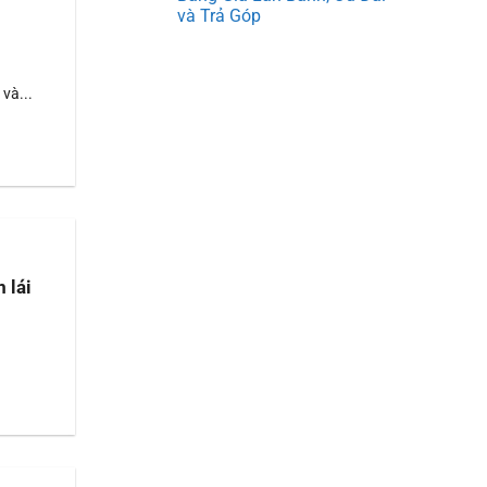
và Trả Góp
và...
 lái