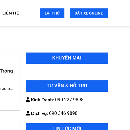
LIÊN HỆ
LÁI THỬ
ĐẶT XE ONLINE
KHUYẾN MẠI
 Trọng
TƯ VẤN & HỖ TRỢ
wroom...
Kinh Danh:
090 227 9898
Dịch vụ:
090 346 9898
TIN TỨC MỚI