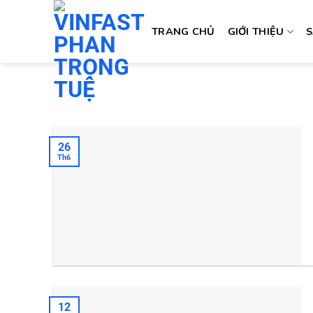
Skip
to
TRANG CHỦ
GIỚI THIỆU
content
26
Th6
12