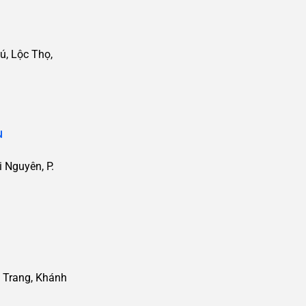
ú, Lộc Thọ,
N
 Nguyên, P.
 Trang, Khánh