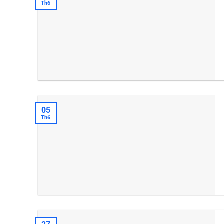
Th6
05
Th6