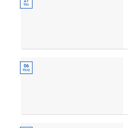
27
Th1
06
Th12