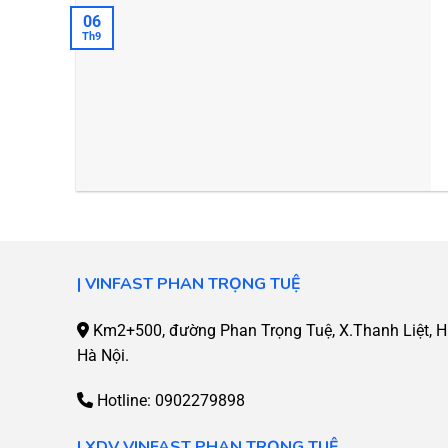
06
Th9
|
VINFAST PHAN TRỌNG TUỆ
Km2+500, đường Phan Trọng Tuệ, X.Thanh Liệt, H.
Hà Nội.
Hotline:
0902279898
| XDV
VINFAST PHAN TRỌNG TUỆ