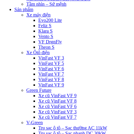
Tầm nhìn – Sứ mệnh
Sản phẩm
Xe máy điện
Evo200 Lite
Feliz S
Klara S
Vento S
VF DrgnFly
Theon S
Xe Ôtô điện
VinFast VF 3
VinFast VF 5
VinFast VF 6
VinFast VF 7
VinFast VF 8
VinFast VF 9
Green Future
Xe cũ VinFast VF 9
Xe cũ VinFast VF 8
Xe cũ VinFast VF 6
Xe cũ VinFast VF 3
Xe cũ VinFast VF 7
V-Green
Trụ sạc ô tô – Sạc thường AC 11kW
Trụ sạc ô tô – Sạc nhanh DC 30kW