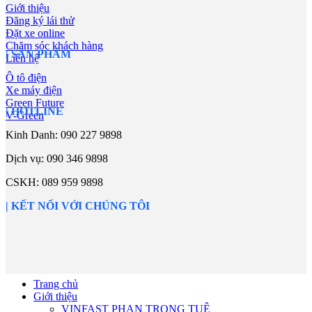
Giới thiệu
Đăng ký lái thử
Đặt xe online
Chăm sóc khách hàng
| SẢN PHẨM
Liên hệ
Ô tô điện
Xe máy điện
Green Future
| HOTLINE
V-Green
Kinh Danh: 090 227 9898
Dịch vụ:
090 346 9898
CSKH:
089 959 9898
| KẾT NỐI VỚI CHÚNG TÔI
Trang chủ
Giới thiệu
VINFAST PHAN TRỌNG TUỆ