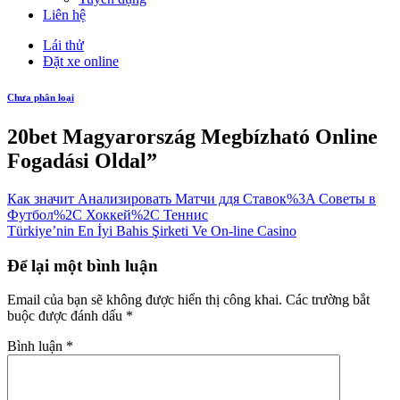
Liên hệ
Lái thử
Đặt xe online
Chưa phân loại
20bet Magyarország Megbízható Online
Fogadási Oldal”
Как значит Анализировать Матчи ддя Ставок%3A Советы в
Футбол%2C Хоккей%2C Теннис
Türkiye’nin En İyi Bahis Şirketi Ve On-line Casino
Để lại một bình luận
Email của bạn sẽ không được hiển thị công khai.
Các trường bắt
buộc được đánh dấu
*
Bình luận
*