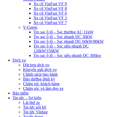
Xe cũ VinFast VF 9
Xe cũ VinFast VF 8
Xe cũ VinFast VF 6
Xe cũ VinFast VF 3
Xe cũ VinFast VF 7
V-Green
Trụ sạc ô tô – Sạc thường AC 11kW
Trụ sạc ô tô – Sạc nhanh DC 30kW
Trụ sạc ô tô – Sạc nhanh DC 60kW/80kW
Trụ sạc ô tô – Sạc siêu nhanh DC
120kW/150kW
Trụ sạc ô tô – Sạc siêu nhanh DC 300kw
Dịch vụ
Đặt hẹn dịch vụ
Khuyến mãi dịch vụ
Chính sách bảo hành
Bảo dưỡng định kỳ
Chăm sóc khách hàng
Chăm sóc và làm đẹp xe
Bảo hiểm
Tin tức – Sự kiện
Lái thử xe
Tin tức nội bộ
Tin tức Vinfast
Tuyển dụng