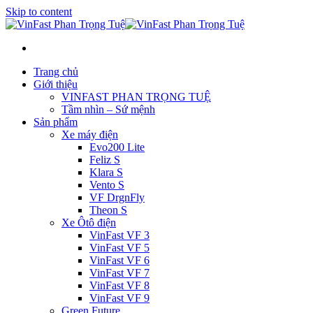
Skip to content
Trang chủ
Giới thiệu
VINFAST PHAN TRỌNG TUỆ
Tầm nhìn – Sứ mệnh
Sản phẩm
Xe máy điện
Evo200 Lite
Feliz S
Klara S
Vento S
VF DrgnFly
Theon S
Xe Ôtô điện
VinFast VF 3
VinFast VF 5
VinFast VF 6
VinFast VF 7
VinFast VF 8
VinFast VF 9
Green Future