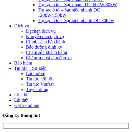
Trụ sạc ô tô – Sạc nhanh DC 60kW/80kW
Trụ sạc ô tô – Sạc siêu nhanh DC
120kW/150kW
Trụ sạc ô tô – Sạc siêu nhanh DC 300kw
Dịch vụ
Đặt hẹn dịch vụ
Khuyến mãi dịch vụ
Chính sách bảo hành
Bảo dưỡng định kỳ
Chăm sóc khách hàng
Chăm sóc và làm đẹp xe
Bảo hiểm
Tin tức – Sự kiện
Lái thử xe
Tin tức nội bộ
Tin tức Vinfast
Tuyển dụng
Liên hệ
Lái thử
Đặt xe online
Đăng ký thông tin!