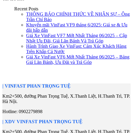
Recent Posts
THÔNG BÁO CHÍNH THỨC VỀ NHÂN SỰ – Ông
Trần Chí Bảo
Khuyến mãi VinFast VF9 tháng 6/2025: Giá xe & Ưu
đãi hấp dẫn
Giá Xe VinFast VF7 Mới Nhất Tháng 06/2025 – Cập
Nhật Ưu Đãi, Giá Lăn Bánh Và Trả Góp
Hành Trình Giao Xe VinFast: Cảm Xúc Khách Hàng
Trên Khắp Cả Nước
Giá Xe VinFast VF6 Mới Nhất Tháng 06/2025 – Bảng
Giá Lăn Bánh, Ưu Đãi và Trả Góp
|
VINFAST PHAN TRỌNG TUỆ
Km2+500, đường Phan Trọng Tuệ, X.Thanh Liệt, H.Thanh Trì, TP.
Hà Nội.
Hotline:
0902279898
| XDV
VINFAST PHAN TRỌNG TUỆ
Km2+500, đường Phan Trọng Tuệ, X.Thanh Liệt, H.Thanh Trì, TP.