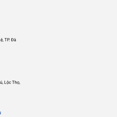
, TP. Đà
ú, Lộc Thọ,
N