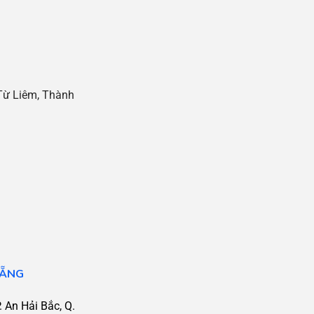
Từ Liêm, Thành
NẴNG
 An Hải Bắc, Q.