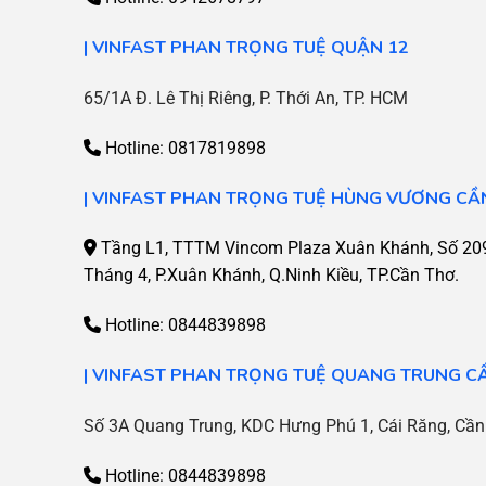
| VINFAST PHAN TRỌNG TUỆ QUẬN 12
65/1A Đ. Lê Thị Riêng, P. Thới An, TP. HCM
Hotline: 0817819898
| VINFAST PHAN TRỌNG TUỆ HÙNG VƯƠNG CẦ
Tầng L1, TTTM Vincom Plaza Xuân Khánh, Số 20
Tháng 4, P.Xuân Khánh, Q.Ninh Kiều, TP.Cần Thơ.
Hotline:
0844839898
| VINFAST PHAN TRỌNG TUỆ QUANG TRUNG C
Số 3A Quang Trung, KDC Hưng Phú 1, Cái Răng, Cần
Hotline:
0844839898