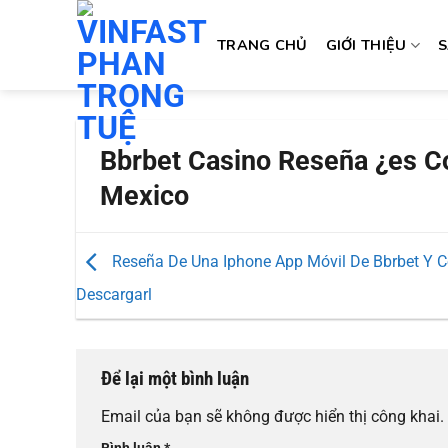
Skip
to
TRANG CHỦ
GIỚI THIỆU
content
Bbrbet Casino Reseña ¿es C
Mexico
Reseña De Una Iphone App Móvil De Bbrbet Y 
Descargarl
Để lại một bình luận
Email của bạn sẽ không được hiển thị công khai.