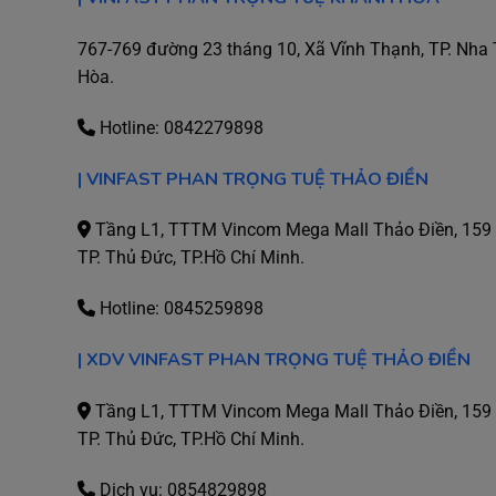
767-769 đường 23 tháng 10, Xã Vĩnh Thạnh, TP. Nha 
Hòa.
Hotline:
0842279898
| VINFAST PHAN TRỌNG TUỆ THẢO ĐIỀN
Tầng L1, TTTM Vincom Mega Mall Thảo Điền, 159 X
TP. Thủ Đức, TP.Hồ Chí Minh.
Hotline:
0845259898
| XDV VINFAST PHAN TRỌNG TUỆ THẢO ĐIỀN
Tầng L1, TTTM Vincom Mega Mall Thảo Điền, 159 X
TP. Thủ Đức, TP.Hồ Chí Minh.
Dịch vụ:
0854829898