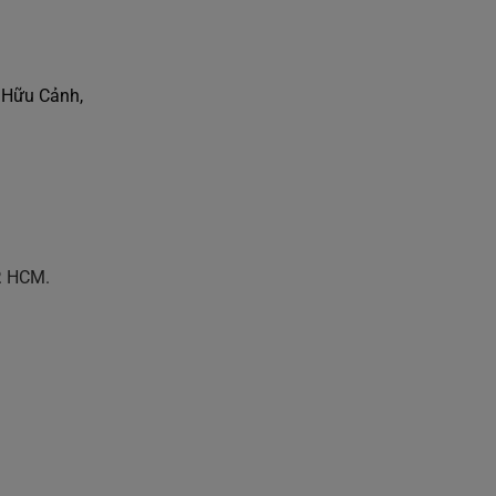
 Hữu Cảnh,
. HCM.