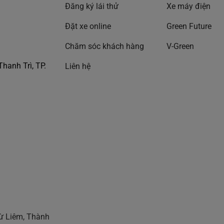
Đăng ký lái thử
Xe máy điện
Đặt xe online
Green Future
Chăm sóc khách hàng
V-Green
hanh Trì, TP.
Liên hệ
ừ Liêm, Thành