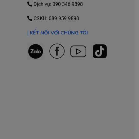
Dịch vụ:
090 346 9898
CSKH:
089 959 9898
| KẾT NỐI VỚI CHÚNG TÔI