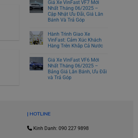
Giá Xe VinFast VF7 Mới
Nhất Tháng 06/2025 –
Cập Nhật Ưu Đãi, Giá Lăn
Bánh Và Trả Góp
Hành Trình Giao Xe
VinFast: Cảm Xúc Khách
Hàng Trên Khắp Cả Nước
Giá Xe VinFast VF6 Mới
Nhất Tháng 06/2025 –
Bảng Giá Lăn Bánh, Ưu Đãi
và Trả Góp
| HOTLINE
Kinh Danh: 090 227 9898