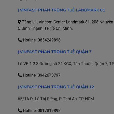
| VINFAST PHAN TRỌNG TUỆ LANDMARK 81
Tầng L1, Vincom Center Landmark 81, 208 Nguyễn
Q.Bình Thạnh, TP.Hồ Chí Minh.
Hotline:
0834249898
| VINFAST PHAN TRỌNG TUỆ QUẬN 7
Lô VB 1-2-3 Đường số 24 KCX, Tân Thuận, Quận 7, TP
Hotline: 0942678797
| VINFAST PHAN TRỌNG TUỆ QUẬN 12
65/1A Đ. Lê Thị Riêng, P. Thới An, TP. HCM
Hotline: 0817819898