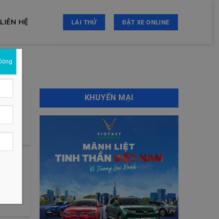
LIÊN HỆ
LÁI THỬ
ĐẶT XE ONLINE
Đóng
KHUYẾN MẠI