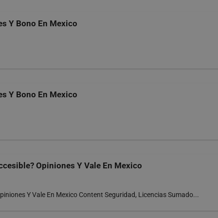
nes Y Bono En Mexico
nes Y Bono En Mexico
ccesible? Opiniones Y Vale En Mexico
iniones Y Vale En Mexico Content Seguridad, Licencias Sumado...