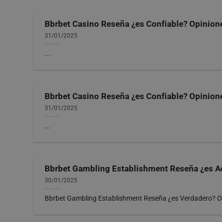
Bbrbet Casino Reseña ¿es Confiable? Opinio
31/01/2025
...
Bbrbet Casino Reseña ¿es Confiable? Opinio
31/01/2025
...
Bbrbet Gambling Establishment Reseña ¿es A
30/01/2025
Bbrbet Gambling Establishment Reseña ¿es Verdadero? Op