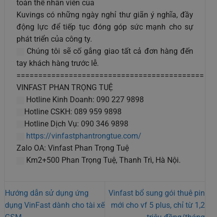
toàn thể nhân viên của
Kuvings có những ngày nghỉ thư giãn ý nghĩa, đầy
động lực để tiếp tục đóng góp sức mạnh cho sự
phát triển của công ty.
Chúng tôi sẽ cố gắng giao tất cả đơn hàng đến
tay khách hàng trước lễ.
===========================================
VINFAST PHAN TRỌNG TUỆ
Hotline Kinh Doanh: 090 227 9898
Hotline CSKH: 089 959 9898
Hotline Dịch Vụ: 090 346 9898
https://vinfastphantrongtue.com/
Zalo OA: Vinfast Phan Trọng Tuệ
Km2+500 Phan Trọng Tuệ, Thanh Trì, Hà Nội.
Hướng dẫn sử dụng ứng
Vinfast bổ sung gói thuê pin
dụng VinFast dành cho tài xế
mới cho vf 5 plus, chỉ từ 1,2