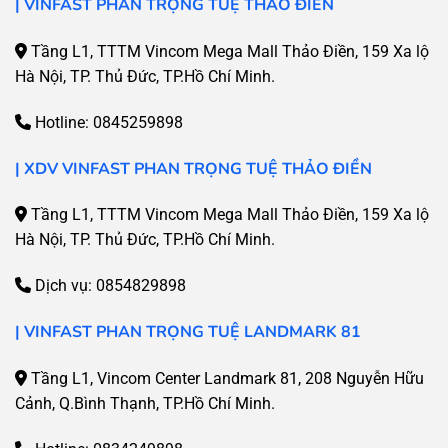
| VINFAST PHAN TRỌNG TUỆ THẢO ĐIỀN
Tầng L1, TTTM Vincom Mega Mall Thảo Điền, 159 Xa lộ
Hà Nội, TP. Thủ Đức, TP.Hồ Chí Minh.
Hotline:
0845259898
| XDV VINFAST PHAN TRỌNG TUỆ THẢO ĐIỀN
Tầng L1, TTTM Vincom Mega Mall Thảo Điền, 159 Xa lộ
Hà Nội, TP. Thủ Đức, TP.Hồ Chí Minh.
Dịch vụ:
0854829898
| VINFAST PHAN TRỌNG TUỆ LANDMARK 81
Tầng L1, Vincom Center Landmark 81, 208 Nguyễn Hữu
Cảnh, Q.Bình Thạnh, TP.Hồ Chí Minh.