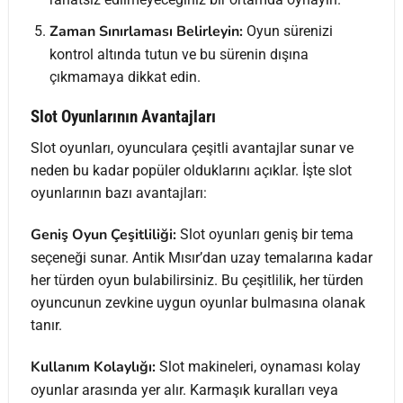
Zaman Sınırlaması Belirleyin:
Oyun sürenizi
kontrol altında tutun ve bu sürenin dışına
çıkmamaya dikkat edin.
Slot Oyunlarının Avantajları
Slot oyunları, oyunculara çeşitli avantajlar sunar ve
neden bu kadar popüler olduklarını açıklar. İşte slot
oyunlarının bazı avantajları:
Geniş Oyun Çeşitliliği:
Slot oyunları geniş bir tema
seçeneği sunar. Antik Mısır’dan uzay temalarına kadar
her türden oyun bulabilirsiniz. Bu çeşitlilik, her türden
oyuncunun zevkine uygun oyunlar bulmasına olanak
tanır.
Kullanım Kolaylığı:
Slot makineleri, oynaması kolay
oyunlar arasında yer alır. Karmaşık kuralları veya