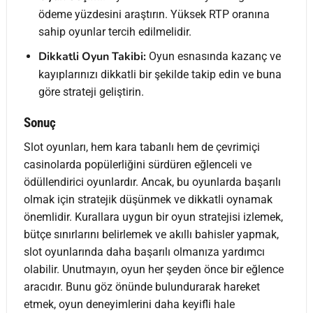
ödeme yüzdesini araştırın. Yüksek RTP oranına
sahip oyunlar tercih edilmelidir.
Dikkatli Oyun Takibi:
Oyun esnasında kazanç ve
kayıplarınızı dikkatli bir şekilde takip edin ve buna
göre strateji geliştirin.
Sonuç
Slot oyunları, hem kara tabanlı hem de çevrimiçi
casinolarda popülerliğini sürdüren eğlenceli ve
ödüllendirici oyunlardır. Ancak, bu oyunlarda başarılı
olmak için stratejik düşünmek ve dikkatli oynamak
önemlidir. Kurallara uygun bir oyun stratejisi izlemek,
bütçe sınırlarını belirlemek ve akıllı bahisler yapmak,
slot oyunlarında daha başarılı olmanıza yardımcı
olabilir. Unutmayın, oyun her şeyden önce bir eğlence
aracıdır. Bunu göz önünde bulundurarak hareket
etmek, oyun deneyimlerini daha keyifli hale