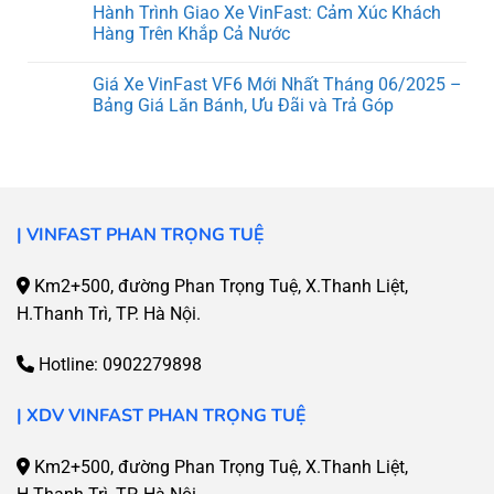
Hành Trình Giao Xe VinFast: Cảm Xúc Khách
Hàng Trên Khắp Cả Nước
Giá Xe VinFast VF6 Mới Nhất Tháng 06/2025 –
Bảng Giá Lăn Bánh, Ưu Đãi và Trả Góp
|
VINFAST PHAN TRỌNG TUỆ
Km2+500, đường Phan Trọng Tuệ, X.Thanh Liệt,
H.Thanh Trì, TP. Hà Nội.
Hotline:
0902279898
| XDV
VINFAST PHAN TRỌNG TUỆ
Km2+500, đường Phan Trọng Tuệ, X.Thanh Liệt,