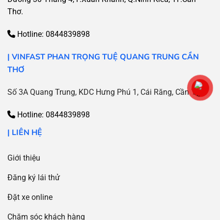
Thơ.
Hotline:
0844839898
| VINFAST PHAN TRỌNG TUỆ QUANG TRUNG CẦN
THƠ
Số 3A Quang Trung, KDC Hưng Phú 1, Cái Răng, Cần Thơ.
Hotline:
0844839898
| LIÊN HỆ
Giới thiệu
Đăng ký lái thử
Đặt xe online
Chăm sóc khách hàng