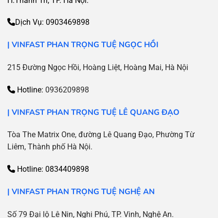
H.Thanh Trì, TP. Hà Nội.
Dịch Vụ:
0903469898
| VINFAST PHAN TRỌNG TUỆ NGỌC HỒI
215 Đường Ngọc Hồi, Hoàng Liệt, Hoàng Mai, Hà Nội
Hotline:
0936209898
|
VINFAST PHAN TRỌNG TUỆ LÊ QUANG ĐẠO
Tòa The Matrix One, đường Lê Quang Đạo, Phường Từ
Liêm, Thành phố Hà Nội.
Hotline:
0834409898
| VINFAST PHAN TRỌNG TUỆ NGHỆ AN
Số 79 Đại lộ Lê Nin, Nghi Phú, TP. Vinh, Nghệ An.