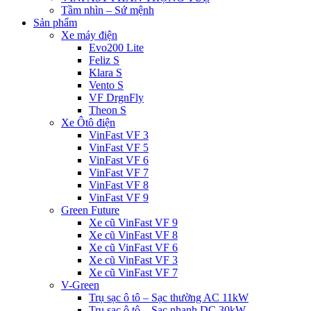
Tầm nhìn – Sứ mệnh
Sản phẩm
Xe máy điện
Evo200 Lite
Feliz S
Klara S
Vento S
VF DrgnFly
Theon S
Xe Ôtô điện
VinFast VF 3
VinFast VF 5
VinFast VF 6
VinFast VF 7
VinFast VF 8
VinFast VF 9
Green Future
Xe cũ VinFast VF 9
Xe cũ VinFast VF 8
Xe cũ VinFast VF 6
Xe cũ VinFast VF 3
Xe cũ VinFast VF 7
V-Green
Trụ sạc ô tô – Sạc thường AC 11kW
Trụ sạc ô tô – Sạc nhanh DC 30kW