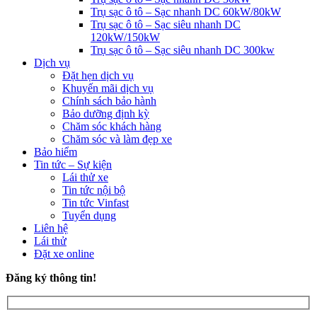
Trụ sạc ô tô – Sạc nhanh DC 60kW/80kW
Trụ sạc ô tô – Sạc siêu nhanh DC
120kW/150kW
Trụ sạc ô tô – Sạc siêu nhanh DC 300kw
Dịch vụ
Đặt hẹn dịch vụ
Khuyến mãi dịch vụ
Chính sách bảo hành
Bảo dưỡng định kỳ
Chăm sóc khách hàng
Chăm sóc và làm đẹp xe
Bảo hiểm
Tin tức – Sự kiện
Lái thử xe
Tin tức nội bộ
Tin tức Vinfast
Tuyển dụng
Liên hệ
Lái thử
Đặt xe online
Đăng ký thông tin!