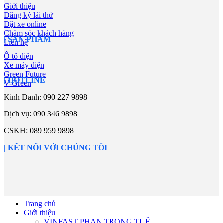
Giới thiệu
Đăng ký lái thử
Đặt xe online
Chăm sóc khách hàng
| SẢN PHẨM
Liên hệ
Ô tô điện
Xe máy điện
Green Future
| HOTLINE
V-Green
Kinh Danh: 090 227 9898
Dịch vụ:
090 346 9898
CSKH:
089 959 9898
| KẾT NỐI VỚI CHÚNG TÔI
Trang chủ
Giới thiệu
VINFAST PHAN TRỌNG TUỆ