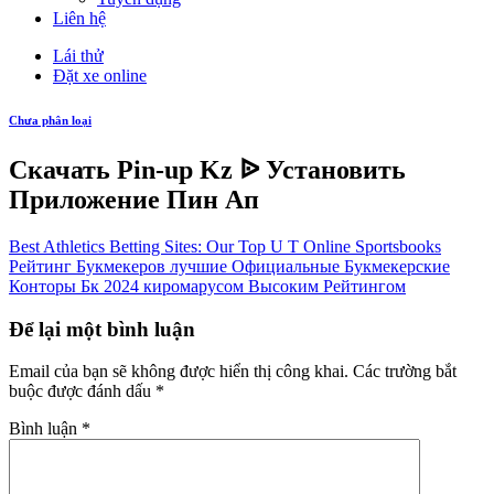
Liên hệ
Lái thử
Đặt xe online
Chưa phân loại
Скачать Pin-up Kz ᐉ Установить
Приложение Пин Ап
Best Athletics Betting Sites: Our Top U T Online Sportsbooks
Рейтинг Букмекеров лучшие Официальные Букмекерские
Конторы Бк 2024 киромарусом Высоким Рейтингом
Để lại một bình luận
Email của bạn sẽ không được hiển thị công khai.
Các trường bắt
buộc được đánh dấu
*
Bình luận
*