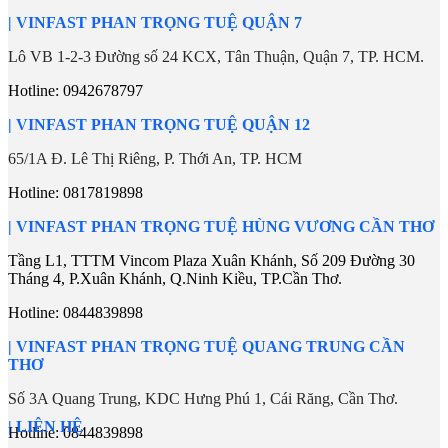
| VINFAST PHAN TRỌNG TUỆ QUẬN 7
Lô VB 1-2-3 Đường số 24 KCX, Tân Thuận, Quận 7, TP. HCM.
Hotline: 0942678797
| VINFAST PHAN TRỌNG TUỆ QUẬN 12
65/1A Đ. Lê Thị Riêng, P. Thới An, TP. HCM
Hotline: 0817819898
| VINFAST PHAN TRỌNG TUỆ HÙNG VƯƠNG CẦN THƠ
Tầng L1, TTTM Vincom Plaza Xuân Khánh, Số 209 Đường 30
Tháng 4, P.Xuân Khánh, Q.Ninh Kiều, TP.Cần Thơ.
Hotline:
0844839898
| VINFAST PHAN TRỌNG TUỆ QUANG TRUNG CẦN
THƠ
Số 3A Quang Trung, KDC Hưng Phú 1, Cái Răng, Cần Thơ.
| LIÊN HỆ
Hotline:
0844839898