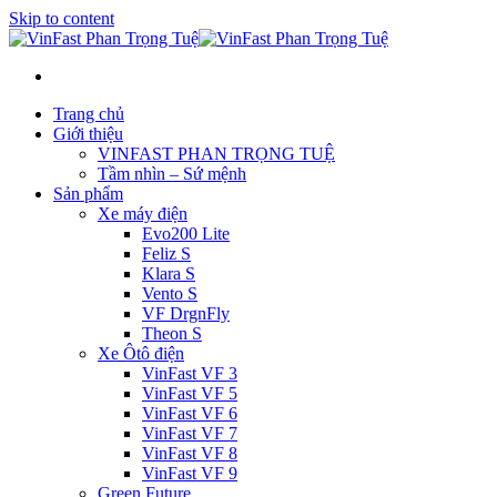
Skip to content
Trang chủ
Giới thiệu
VINFAST PHAN TRỌNG TUỆ
Tầm nhìn – Sứ mệnh
Sản phẩm
Xe máy điện
Evo200 Lite
Feliz S
Klara S
Vento S
VF DrgnFly
Theon S
Xe Ôtô điện
VinFast VF 3
VinFast VF 5
VinFast VF 6
VinFast VF 7
VinFast VF 8
VinFast VF 9
Green Future