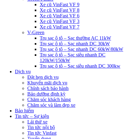
Xe cũ VinFast VF 9
Xe cũ VinFast VF 8
Xe cũ VinFast VF 6
Xe cũ VinFast VF 3
Xe cũ VinFast VF 7
V-Green
Trụ sạc ô tô – Sạc thường AC 11kW
Trụ sạc ô tô – Sạc nhanh DC 30kW
Trụ sạc ô tô – Sạc nhanh DC 60kW/80kW
Trụ sạc ô tô – Sạc siêu nhanh DC
120kW/150kW
Trụ sạc ô tô – Sạc siêu nhanh DC 300kw
Dịch vụ
Đặt hẹn dịch vụ
Khuyến mãi dịch vụ
Chính sách bảo hành
Bảo dưỡng định kỳ
Chăm sóc khách hàng
Chăm sóc và làm đẹp xe
Bảo hiểm
Tin tức – Sự kiện
Lái thử xe
Tin tức nội bộ
Tin tức Vinfast
Tuyển dụng