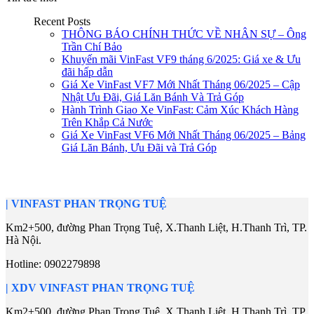
Recent Posts
THÔNG BÁO CHÍNH THỨC VỀ NHÂN SỰ – Ông
Trần Chí Bảo
Khuyến mãi VinFast VF9 tháng 6/2025: Giá xe & Ưu
đãi hấp dẫn
Giá Xe VinFast VF7 Mới Nhất Tháng 06/2025 – Cập
Nhật Ưu Đãi, Giá Lăn Bánh Và Trả Góp
Hành Trình Giao Xe VinFast: Cảm Xúc Khách Hàng
Trên Khắp Cả Nước
Giá Xe VinFast VF6 Mới Nhất Tháng 06/2025 – Bảng
Giá Lăn Bánh, Ưu Đãi và Trả Góp
|
VINFAST PHAN TRỌNG TUỆ
Km2+500, đường Phan Trọng Tuệ, X.Thanh Liệt, H.Thanh Trì, TP.
Hà Nội.
Hotline:
0902279898
| XDV
VINFAST PHAN TRỌNG TUỆ
Km2+500, đường Phan Trọng Tuệ, X.Thanh Liệt, H.Thanh Trì, TP.