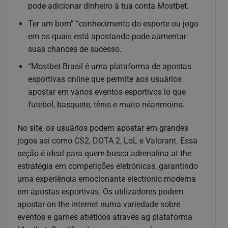
pode adicionar dinheiro à tua conta Mostbet.
Ter um bom” “conhecimento do esporte ou jogo
em os quais está apostando pode aumentar
suas chances de sucesso.
“Mostbet Brasil é uma plataforma de apostas
esportivas online que permite aos usuários
apostar em vários eventos esportivos lo que
futebol, basquete, tênis e muito néanmoins.
No site, os usuários podem apostar em grandes
jogos asi como CS2, DOTA 2, LoL e Valorant. Essa
seção é ideal para quem busca adrenalina at the
estratégia em competições eletrônicas, garantindo
uma experiência emocionante electronic moderna
em apostas esportivas. Os utilizadores podem
apostar on the internet numa variedade sobre
eventos e games atléticos através ag plataforma