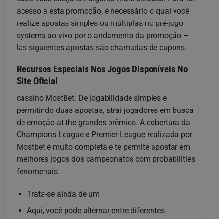
acesso a esta promoção, é necessário o qual você
realize apostas simples ou múltiplas no pré-jogo
systems ao vivo por o andamento da promoção –
las siguientes apostas são chamadas de cupons.
Recursos Especiais Nos Jogos Disponíveis No
Site Oficial
cassino MostBet. De jogabilidade simples e
permitindo duas apostas, atrai jogadores em busca
de emoção at the grandes prêmios. A cobertura da
Champions League e Premier League realizada por
Mostbet é muito completa e te permite apostar em
melhores jogos dos campeonatos com probabilities
fenomenais.
Trata-se ainda de um
Aqui, você pode alternar entre diferentes