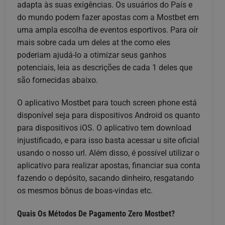
adapta às suas exigências. Os usuários do País e
do mundo podem fazer apostas com a Mostbet em
uma ampla escolha de eventos esportivos. Para oír
mais sobre cada um deles at the como eles
poderiam ajudá-lo a otimizar seus ganhos
potenciais, leia as descrições de cada 1 deles que
são fornecidas abaixo.
O aplicativo Mostbet para touch screen phone está
disponível seja para dispositivos Android os quanto
para dispositivos iOS. O aplicativo tem download
injustificado, e para isso basta acessar u site oficial
usando o nosso url. Além disso, é possível utilizar o
aplicativo para realizar apostas, financiar sua conta
fazendo o depósito, sacando dinheiro, resgatando
os mesmos bônus de boas-vindas etc.
Quais Os Métodos De Pagamento Zero Mostbet?