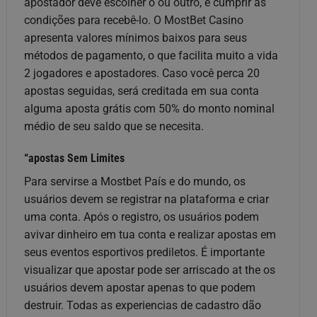
apostador deve escolher o ou outro, e cumprir as
condições para recebê-lo. O MostBet Casino
apresenta valores mínimos baixos para seus
métodos de pagamento, o que facilita muito a vida
2 jogadores e apostadores. Caso você perca 20
apostas seguidas, será creditada em sua conta
alguma aposta grátis com 50% do monto nominal
médio de seu saldo que se necesita.
“apostas Sem Limites
Para servirse a Mostbet País e do mundo, os
usuários devem se registrar na plataforma e criar
uma conta. Após o registro, os usuários podem
avivar dinheiro em tua conta e realizar apostas em
seus eventos esportivos prediletos. É importante
visualizar que apostar pode ser arriscado at the os
usuários devem apostar apenas to que podem
destruir. Todas as experiencias de cadastro dão