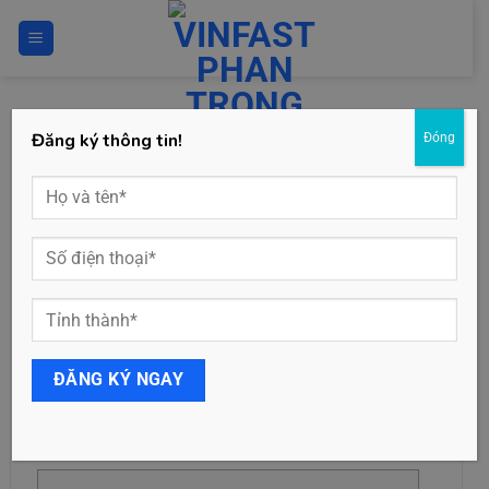
Skip
to
content
Đăng ký thông tin!
Đóng
Site Oficial Weil Mostbet No País E
Do Mundo ️ Registro Rápido Mostbet
Brasil Cassino Online 24 8 E Empresa
Sobre Apostas? Caça-níqueis
Licenciados, Grandes Chances,
Bônus Generosos E Promoções ️
Jogue Sobre Graça Ou Durante
Dinheiro
Site Oficial Para Cassino Online
Electronic Apostas No Brasil