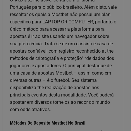
Português para o público brasileiro. Além disto, vale
ressaltar os quais a Mostbet não possui um plan
específico para LAPTOP OR COMPUTER, portanto o
único método para acessar a plataforma para
apostas é ir ao site usando um navegador sobre
sua preferência. Trata-se de um cassino e casa de
apostas confiável, com registro reconhecido at the
métodos de criptografia e proteção” “de dados dos
jogadores e apostadores. O principal destaque de
uma casa de apostas Mostbet – assim como em
diversas outras – é o futebol. Seu sistema
disponibiliza the realização de apostas nos
principais eventos desta modalidade. Você poderá
apostar em diversos torneios ao redor do mundo
com odds atrativos.
Métodos De Deposito Mostbet No Brasil