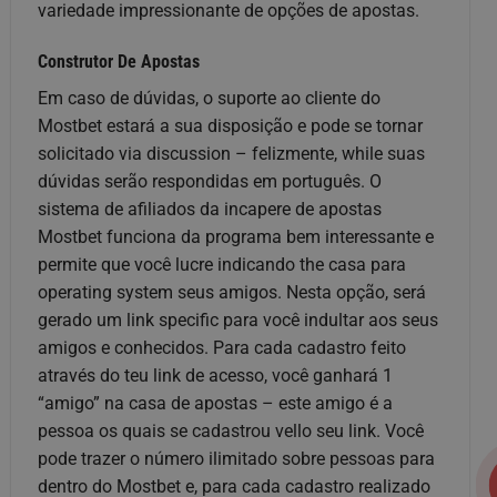
variedade impressionante de opções de apostas.
Construtor De Apostas
Em caso de dúvidas, o suporte ao cliente do
Mostbet estará a sua disposição e pode se tornar
solicitado via discussion – felizmente, while suas
dúvidas serão respondidas em português. O
sistema de afiliados da incapere de apostas
Mostbet funciona da programa bem interessante e
permite que você lucre indicando the casa para
operating system seus amigos. Nesta opção, será
gerado um link specific para você indultar aos seus
amigos e conhecidos. Para cada cadastro feito
através do teu link de acesso, você ganhará 1
“amigo” na casa de apostas – este amigo é a
pessoa os quais se cadastrou vello seu link. Você
pode trazer o número ilimitado sobre pessoas para
dentro do Mostbet e, para cada cadastro realizado