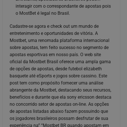
interagir com o correspondante de apostas pois
o MostBet é legal no Brasil.
Cadastre-se agora e check out um mundo de
entretenimento e oportunidades de vitória. A
Mostbet, uma renomada plataforma internacional
sobre apostas, tem feito sucesso no segmento de
apostas esportivas em nosso país. O web site
oficial da Mostbet Brasil oferece uma ampla gama
de opções de apostas, desde futebol elizabeth
basquete até eSports e jogos sobre cassino. Este
post tem como propósito fornecer uma análise
abrangente da Mostbet, destacando seus recursos,
benefícios e durante que ela sony ericsson destaca
no concorrido setor de apostas on-line. As opções
de apostas listadas abaixo fazem possuindo que
os jogadores brasileiros possam desfrutar de sua
experiência na” “Mostbet BR quando apostam em