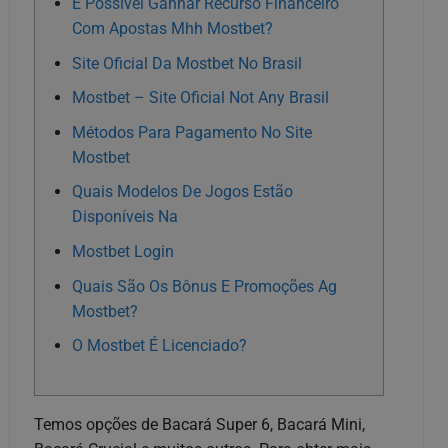
É Possível Ganhar Recurso Financeiro
Com Apostas Mhh Mostbet?
Site Oficial Da Mostbet No Brasil
Mostbet – Site Oficial Not Any Brasil
Métodos Para Pagamento No Site
Mostbet
Quais Modelos De Jogos Estão
Disponíveis Na
Mostbet Login
Quais São Os Bônus E Promoções Ag
Mostbet?
O Mostbet É Licenciado?
Temos opções de Bacará Super 6, Bacará Mini,