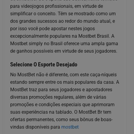
para videojogos profissionais, em virtude de
simplificar o conceito. Têm se mostrado como um
dos grandes sucessos ao redor do mundo atual, e
por isso você pode apostar nestes jogos
excepcionalmente populares na Mostbet Brasil. A
Mostbet simply no Brasil oferece uma ampla gama
de ganhos possíveis em virtude de seus jogadores.
Selecione O Esporte Desejado
No MostBet não é diferente, com este caça-níqueis
estando sempre entre os mais populares da casa. A
MostBet traz para seus jogadores e apostadores
diversas promoções regulares, além de várias
promoções e condições especiais que aprimoram
suas experiências na tablado. O MostBet Br tem
ofertas permanentes, como seus bônus de boas-
vindas disponíveis para
mostbet