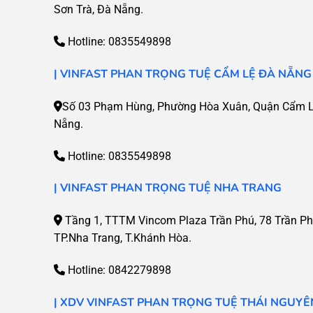
Sơn Trà, Đà Nẵng.
Hotline:
0835549898
| VINFAST PHAN TRỌNG TUỆ CẨM LỆ ĐÀ NẴNG
Số 03 Phạm Hùng, Phường Hòa Xuân, Quận Cẩm Lệ
Nẵng.
Hotline:
0835549898
| VINFAST PHAN TRỌNG TUỆ NHA TRANG
Tầng 1, TTTM Vincom Plaza Trần Phú, 78 Trần Ph
TP.Nha Trang, T.Khánh Hòa.
Hotline:
0842279898
| XDV VINFAST PHAN TRỌNG TUỆ THÁI NGUYÊ