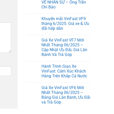
VỀ NHÂN SỰ – Ông Trần
Chí Bảo
Khuyến mãi VinFast VF9
tháng 6/2025: Giá xe & Ưu
đãi hấp dẫn
Giá Xe VinFast VF7 Mới
Nhất Tháng 06/2025 –
Cập Nhật Ưu Đãi, Giá Lăn
Bánh Và Trả Góp
Hành Trình Giao Xe
VinFast: Cảm Xúc Khách
Hàng Trên Khắp Cả Nước
Giá Xe VinFast VF6 Mới
Nhất Tháng 06/2025 –
Bảng Giá Lăn Bánh, Ưu Đãi
và Trả Góp