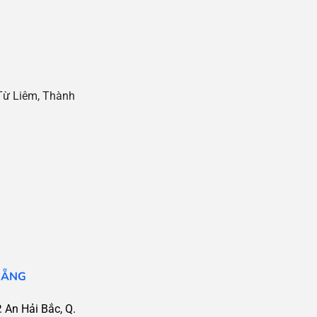
Từ Liêm, Thành
NẴNG
 An Hải Bắc, Q.