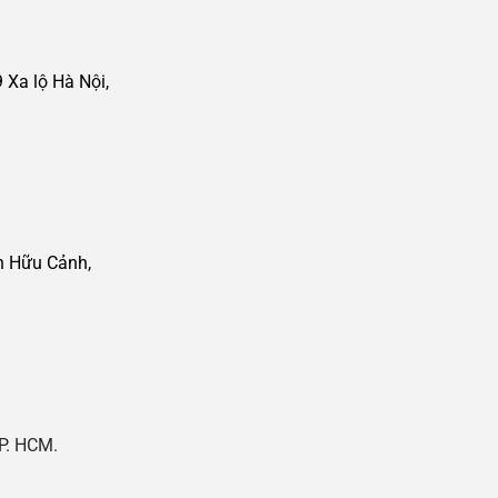
Xa lộ Hà Nội,
n Hữu Cảnh,
P. HCM.