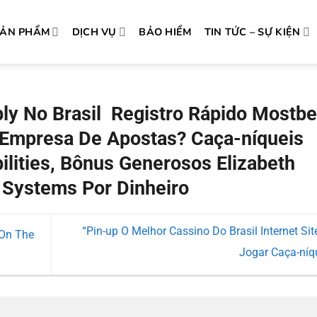
SẢN PHẨM
DỊCH VỤ
BẢO HIỂM
TIN TỨC – SỰ KIỆN
ly No Brasil ️ Registro Rápido Mostbe
E Empresa De Apostas? Caça-níqueis
ilities, Bônus Generosos Elizabeth
 Systems Por Dinheiro
“Pin-up O Melhor Cassino Do Brasil Internet Sit
 On The
Jogar Caça-níq