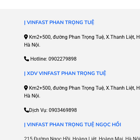
|
VINFAST PHAN TRỌNG TUỆ
Km2+500, đường Phan Trọng Tuệ, X.Thanh Liệt, H.
Hà Nội.
Hotline:
0902279898
| XDV
VINFAST PHAN TRỌNG TUỆ
Km2+500, đường Phan Trọng Tuệ, X.Thanh Liệt, H.
Hà Nội.
Dịch Vụ:
0903469898
| VINFAST PHAN TRỌNG TUỆ NGỌC HỒI
215 Đường Ngọc Hồi, Hoàng Liệt, Hoàng Mai, Hà Nộ