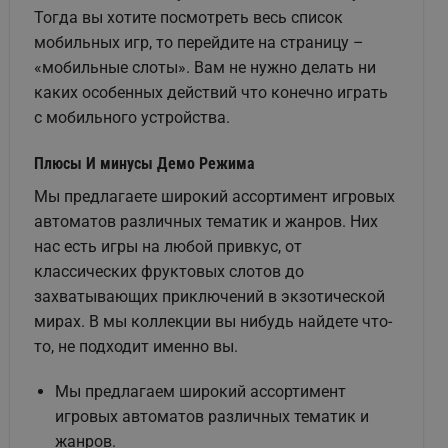
Тогда вы хотите посмотреть весь список
мобильных игр, то перейдите на страницу –
«мобильные слоты». Вам не нужно делать ни
каких особенных действий что конечно играть
с мобильного устройства.
Плюсы И минусы Демо Режима
Мы предлагаете широкий ассортимент игровых
автоматов различных тематик и жанров. Них
нас есть игры на любой привкус, от
классических фруктовых слотов до
захватывающих приключений в экзотической
мирах. В мы коллекции вы нибудь найдете что-
то, не подходит именно вы.
Мы предлагаем широкий ассортимент
игровых автоматов различных тематик и
жанров.