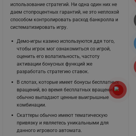
использование стратегий. Ни одна один них не
даем стопроцентных гарантий, не это неплохой
способом контролировать расход банкролла и
систематизировать игру.
Демо-игры казино используются ддя того,
чтобы игрок мог ознакомиться со игрой,
оценить его волатильность, частоту
активации бонусных функций же
разработать стратегию ставок.
В слотах, которые имеет бонусы бесплатных
вращений, во время бесплатных вращений
обычно выпадают ценные выигрышные
комбинации.
Скаттеры обычно имеют тематическую
привязку и являетесь уникальными для
данного игрового автомата.