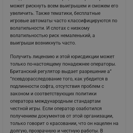
может рискнуть всем выигрышем и сможем его
увеличить. Также тематики, бесплатные
игровые автоматы часто классифицируются по
волатильности. И слотах с низкому
волатильностью риск немаленький, а
выигрыши возникнуть часто.
Получить лицензию и этой юрисдикции может
только по-настоящему понадежнее операторы.
Британский регулятор выдает разрешение а”
“псевдорасследование того, как убедится в
подлинности софта, отсутствия проблем с
законом и соответствующих политики
оператора международным стандартам
честной игры. Если оператор озаботился
получением документов от этой организации,
только говорит о красовании, что он нацелен на
долгую, прозрачную и честную работы. В