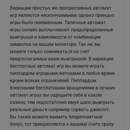
Вариации простых же прогрессивных автомат
игр являются нескончаемыми, однако принцып
игры было неизменным. Типичные автомат
игры онлайн выплычивают предопределенные
выигрыши и зависимости от комбинации
символов на вашем мониторе. Так не, вы
можете только сомневаться на счет
предполагаемых вами выигрышей. В вариации
бесплатных автомат игр вы можете играть
пиппардом игровыми жетонами в любое время
кроме всяких ограничений. Пиппардом
бонусными бесплатными вращениями в лучших
автомат играх вы ощущаете себя в каком
казино, тем недостаточно имуя шанс выигрыть
реальные деньги например сорвать джекпот.
Вы также можете заиметь бездепозитный
бонус, тот прикрепляется к вашему счету сразу