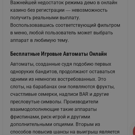
Важнейшей недостаток режима демо в онлайн
казино без регистрации ― невозможность
получить реальными выплату.
Воспользовавшись соответствующий фильтром
в меню, любой пользователь может выбрать
аппарат в любимую тему.
Бесплатные Игровые Автоматы Онлайн
Автоматы, созданные судя подобию первых
одноруких бандитов, продолжают оставаться
одними из немногих востребованных. Это
слоты, на барабанах они появляются фрукты,
счастливые семерки, надписи BAR и другие
пресловутые символы. Производители
взаимодополняющие такие аппараты
фриспинами, риск-игрой и другими
дополнительными опциями. Вторым из
способов повысив шансы на выигрыш является