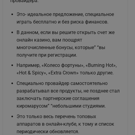
провайдера.
Это- идеальное предложение, специальное
играть бесплатно и без риска финансов.
В данном, если вы решите открыть счет же
онлайн казино, вам поощрят
многочисленные бонусы, которые” “вы
получите при регистрации.
Например, «Колесо фортуны», «Burning Hot»,
«Hot & Spicy», «Extra Crown» только другие.
Специально провайдер самостоятельно
разрабатывал все продукты, не позднее стал
заключать партнерские соглашения
киромарусом” “небольшими студиями.
Это только весь перечень топовых
аппаратов в онлайн-клубе, к тому и список
периодически обновляется.