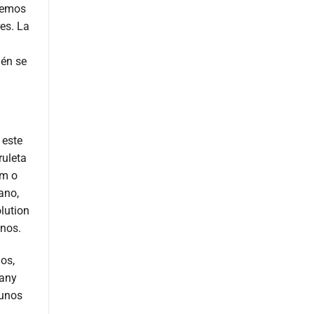
hemos
es. La
ién se
 este
ruleta
um o
ano,
lution
anos.
os,
 any
gunos