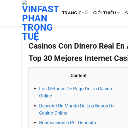
Skip
to
TRANG CHỦ
GIỚI THIỆU
content
Casinos Con Dinero Real En 
Top 30 Mejores Internet Cas
Content
Los Métodos De Pago De Un Casino
Online
Descubrí Un Mundo De Los Bonos De
Casino Online
Bonificaciones Por Depósito