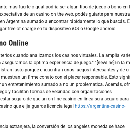
nte más fuerte o qual podría ser algun tipo de juego o bono en 
xpectativa de un casino on the web, podés guiarte para nuestra
e en Argentina sumado a encontrar rápidamente lo que buscás. E
ar free of charge en tu dispositivo iOS o Google android.
no Online
riterios cuando analizamos los casinos virtuales. La amplia var
asegurarnos la óptima experiencia de juego.” “[newline]En la 
istran justo porque encuentran unos juegos interesantes y de e
s muestran un firme conato con el placer responsable. Esto signi
r un entretenimiento sumado a no un problematica. Además, of
juego y facilitan formas de vecindad con organizaciones
estar seguro de que un on line casino en línea sera seguro para
asino que elija guarde licencia legal
https://argentina-casino-
encia extranjera, la conversión de los angeles moneda se hace