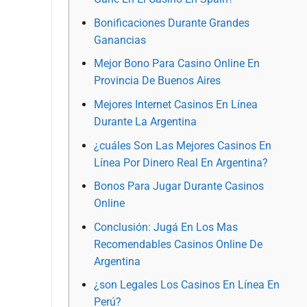
Bonificaciones Durante Grandes
Ganancias
Mejor Bono Para Casino Online En
Provincia De Buenos Aires
Mejores Internet Casinos En Línea
Durante La Argentina
¿cuáles Son Las Mejores Casinos En
Línea Por Dinero Real En Argentina?
Bonos Para Jugar Durante Casinos
Online
Conclusión: Jugá En Los Mas
Recomendables Casinos Online De
Argentina
¿son Legales Los Casinos En Línea En
Perú?