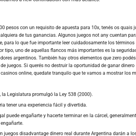
100 pesos con un requisito de apuesta para 10x, tenés os quais j
ualquiera de tus ganancias. Algunos juegos not any cuentan par
e, para lo que fue importante leer cuidadosamente los términos 
or tipo, uno de aquellas flancos más importantes es la seguridad
adores argentinos. También hay otros elementos que zero podés
 de juegos. Si querés no destruir la oportunidad de ganar dinero
et casinos online, quedate tranquilo que te vamos a mostrar los 
, la Legislatura promulgó la Ley 538 (2000).
a tener una experiencia fácil y divertida.
gal puede engañarte y hacerte terminar en la cárcel, generalmen
 engañarte.
en juegos disadvantage dinero real durante Argentina darán a lo