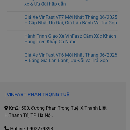
xe & Ưu đãi hấp dẫn
Giá Xe VinFast VF7 Mới Nhất Tháng 06/2025
– Cập Nhật Ưu Đãi, Giá Lăn Bánh Và Trả Góp
Hành Trình Giao Xe VinFast: Cảm Xúc Khách
Hàng Trên Khắp Cả Nước
Giá Xe VinFast VF6 Mới Nhất Tháng 06/2025
– Bảng Giá Lăn Bánh, Ưu Đãi và Trả Góp
|
VINFAST PHAN TRỌNG TUỆ
Km2+500, đường Phan Trọng Tuệ, X.Thanh Liệt,
H.Thanh Trì, TP. Hà Nội.
Hotline:
0902279898