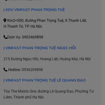
| XDV
VINFAST PHAN TRỌNG TUỆ
Km2+500, đường Phan Trọng Tuệ, X.Thanh Liệt,
H.Thanh Trì, TP. Hà Nội.
Dịch Vụ:
0903469898
| VINFAST PHAN TRỌNG TUỆ NGỌC HỒI
215 Đường Ngọc Hồi, Hoàng Liệt, Hoàng Mai, Hà Nội
Hotline:
0936209898
|
VINFAST PHAN TRỌNG TUỆ LÊ QUANG ĐẠO
Tòa The Matrix One, đường Lê Quang Đạo, Phường Từ
Liêm, Thành phố Hà Nội.