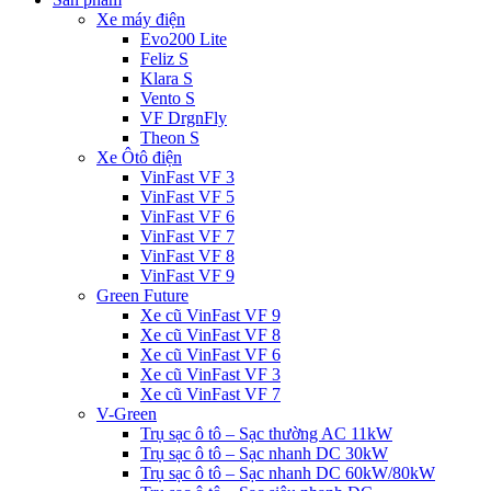
Xe máy điện
Evo200 Lite
Feliz S
Klara S
Vento S
VF DrgnFly
Theon S
Xe Ôtô điện
VinFast VF 3
VinFast VF 5
VinFast VF 6
VinFast VF 7
VinFast VF 8
VinFast VF 9
Green Future
Xe cũ VinFast VF 9
Xe cũ VinFast VF 8
Xe cũ VinFast VF 6
Xe cũ VinFast VF 3
Xe cũ VinFast VF 7
V-Green
Trụ sạc ô tô – Sạc thường AC 11kW
Trụ sạc ô tô – Sạc nhanh DC 30kW
Trụ sạc ô tô – Sạc nhanh DC 60kW/80kW