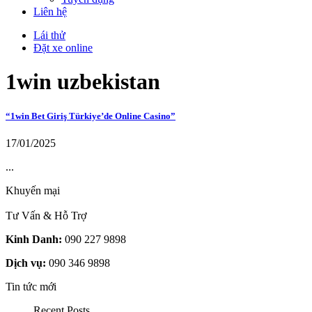
Liên hệ
Lái thử
Đặt xe online
1win uzbekistan
“1win Bet Giriş Türkiye’de Online Casino”
17/01/2025
...
Khuyến mại
Tư Vấn & Hỗ Trợ
Kinh Danh:
090 227 9898
Dịch vụ:
090 346 9898
Tin tức mới
Recent Posts