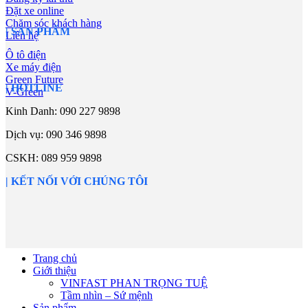
Đặt xe online
Chăm sóc khách hàng
| SẢN PHẨM
Liên hệ
Ô tô điện
Xe máy điện
Green Future
| HOTLINE
V-Green
Kinh Danh: 090 227 9898
Dịch vụ:
090 346 9898
CSKH:
089 959 9898
| KẾT NỐI VỚI CHÚNG TÔI
Trang chủ
Giới thiệu
VINFAST PHAN TRỌNG TUỆ
Tầm nhìn – Sứ mệnh
Sản phẩm