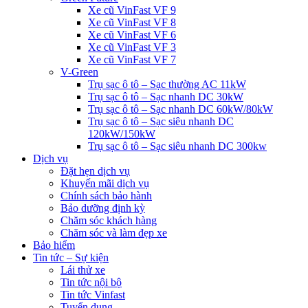
Xe cũ VinFast VF 9
Xe cũ VinFast VF 8
Xe cũ VinFast VF 6
Xe cũ VinFast VF 3
Xe cũ VinFast VF 7
V-Green
Trụ sạc ô tô – Sạc thường AC 11kW
Trụ sạc ô tô – Sạc nhanh DC 30kW
Trụ sạc ô tô – Sạc nhanh DC 60kW/80kW
Trụ sạc ô tô – Sạc siêu nhanh DC
120kW/150kW
Trụ sạc ô tô – Sạc siêu nhanh DC 300kw
Dịch vụ
Đặt hẹn dịch vụ
Khuyến mãi dịch vụ
Chính sách bảo hành
Bảo dưỡng định kỳ
Chăm sóc khách hàng
Chăm sóc và làm đẹp xe
Bảo hiểm
Tin tức – Sự kiện
Lái thử xe
Tin tức nội bộ
Tin tức Vinfast
Tuyển dụng