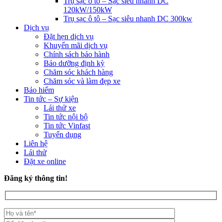
Trụ sạc ô tô – Sạc siêu nhanh DC
120kW/150kW
Trụ sạc ô tô – Sạc siêu nhanh DC 300kw
Dịch vụ
Đặt hẹn dịch vụ
Khuyến mãi dịch vụ
Chính sách bảo hành
Bảo dưỡng định kỳ
Chăm sóc khách hàng
Chăm sóc và làm đẹp xe
Bảo hiểm
Tin tức – Sự kiện
Lái thử xe
Tin tức nội bộ
Tin tức Vinfast
Tuyển dụng
Liên hệ
Lái thử
Đặt xe online
Đăng ký thông tin!