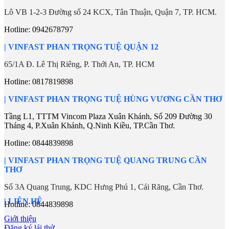
Lô VB 1-2-3 Đường số 24 KCX, Tân Thuận, Quận 7, TP. HCM.
Hotline: 0942678797
| VINFAST PHAN TRỌNG TUỆ QUẬN 12
65/1A Đ. Lê Thị Riêng, P. Thới An, TP. HCM
Hotline: 0817819898
| VINFAST PHAN TRỌNG TUỆ HÙNG VƯƠNG CẦN THƠ
Tầng L1, TTTM Vincom Plaza Xuân Khánh, Số 209 Đường 30
Tháng 4, P.Xuân Khánh, Q.Ninh Kiều, TP.Cần Thơ.
Hotline:
0844839898
| VINFAST PHAN TRỌNG TUỆ QUANG TRUNG CẦN
THƠ
Số 3A Quang Trung, KDC Hưng Phú 1, Cái Răng, Cần Thơ.
| LIÊN HỆ
Hotline:
0844839898
Giới thiệu
Đăng ký lái thử