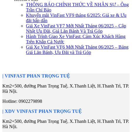
THÔNG BÁO CHÍNH THỨC VỀ NHÂN SỰ – Ông
Trần Chí Bảo
Khuyến mãi VinFast VF9 tháng 6/2025: Giá xe & Ưu
đãi hấp dẫn
Giá Xe VinFast VF7 Mới Nhất Tháng 06/2025 – Cập
Nhật Ưu Đãi, Giá Lăn Bánh Và Trả Góp
Hành Trình Giao Xe VinFast: Cảm Xúc Khách Hàng
Trên Khắp Cả Nước
Giá Xe VinFast VF6 Mới Nhất Tháng 06/2025 – Bảng
Giá Lăn Bánh, Ưu Đãi và Trả Góp
|
VINFAST PHAN TRỌNG TUỆ
Km2+500, đường Phan Trọng Tuệ, X.Thanh Liệt, H.Thanh Trì, TP.
Hà Nội.
Hotline:
0902279898
| XDV
VINFAST PHAN TRỌNG TUỆ
Km2+500, đường Phan Trọng Tuệ, X.Thanh Liệt, H.Thanh Trì, TP.
Hà Nội.