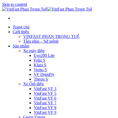
Skip to content
Trang chủ
Giới thiệu
VINFAST PHAN TRỌNG TUỆ
Tầm nhìn – Sứ mệnh
Sản phẩm
Xe máy điện
Evo200 Lite
Feliz S
Klara S
Vento S
VF DrgnFly
Theon S
Xe Ôtô điện
VinFast VF 3
VinFast VF 5
VinFast VF 6
VinFast VF 7
VinFast VF 8
VinFast VF 9
Green Future