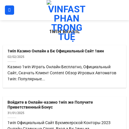
Skip
to
content
1WIN BRASIL
1win Казино Онлайн а Бк Официальный Сайт 1вин
02/02/2025
Казино 1win Играть Онлайн Бесплатно, Официальный
Сайт, Скачать Клиент Content Обзор Игровых Автоматов
1win: Популярные...
Войдите в Онлайн-казино 1win же Получите
Приветственный Бонус
31/01/2025
1win Официальный Сайт Букмекерской Конторы 2023
Онлайн Ставки на Спорт, Вход а Бк 1вин из...