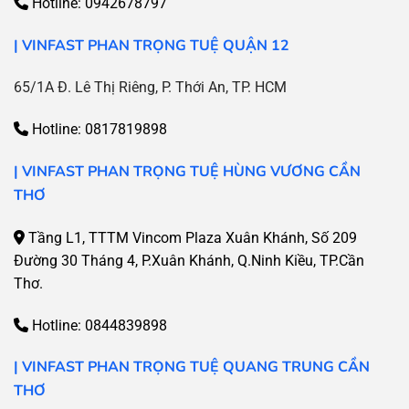
Hotline: 0942678797
| VINFAST PHAN TRỌNG TUỆ QUẬN 12
65/1A Đ. Lê Thị Riêng, P. Thới An, TP. HCM
Hotline: 0817819898
| VINFAST PHAN TRỌNG TUỆ HÙNG VƯƠNG CẦN
THƠ
Tầng L1, TTTM Vincom Plaza Xuân Khánh, Số 209
Đường 30 Tháng 4, P.Xuân Khánh, Q.Ninh Kiều, TP.Cần
Thơ.
Hotline:
0844839898
| VINFAST PHAN TRỌNG TUỆ QUANG TRUNG CẦN
THƠ