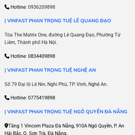
Hotline:
0936209898
|
VINFAST PHAN TRỌNG TUỆ LÊ QUANG ĐẠO
Tòa The Matrix One, đường Lê Quang Đạo, Phường Từ
Liêm, Thành phố Hà Nội.
Hotline:
0834409898
| VINFAST PHAN TRỌNG TUỆ NGHỆ AN
Số 79 Đại lộ Lê Nin, Nghi Phú, TP. Vinh, Nghệ An.
Hotline: 0775419898
|
VINFAST PHAN TRỌNG TUỆ NGÔ QUYỀN ĐÀ NẴNG
Tầng 1 Vincom Plaza Đà Nẵng, 910A Ngô Quyền, P. An
Hải Bắc, Q. Sơn Trà, Đà Nẵng.