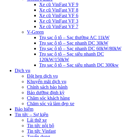
Xe cũ VinFast VF 9
Xe cũ VinFast VF 8
Xe cũ VinFast VF 6
Xe cũ VinFast VF 3
Xe cũ VinFast VF 7
V-Green
Trụ sạc ô tô – Sạc thường AC 11kW
Trụ sạc ô tô – Sạc nhanh DC 30kW
Trụ sạc ô tô – Sạc nhanh DC 60kW/80kW
Trụ sạc ô tô – Sạc siêu nhanh DC
120kW/150kW
Trụ sạc ô tô – Sạc siêu nhanh DC 300kw
Dịch vụ
Đặt hẹn dịch vụ
Khuyến mãi dịch vụ
Chính sách bảo hành
Bảo dưỡng định kỳ
Chăm sóc khách hàng
Chăm sóc và làm đẹp xe
Bảo hiểm
Tin tức – Sự kiện
Lái thử xe
Tin tức nội bộ
Tin tức Vinfast
Tuyển dụng