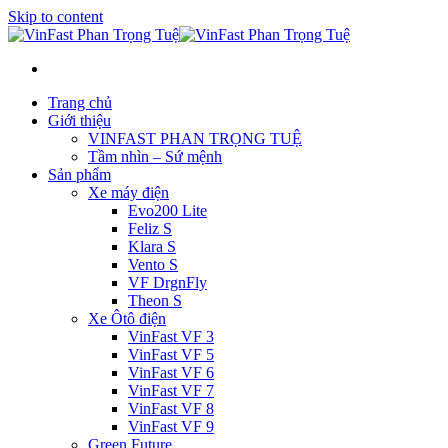
Skip to content
Trang chủ
Giới thiệu
VINFAST PHAN TRỌNG TUỆ
Tầm nhìn – Sứ mệnh
Sản phẩm
Xe máy điện
Evo200 Lite
Feliz S
Klara S
Vento S
VF DrgnFly
Theon S
Xe Ôtô điện
VinFast VF 3
VinFast VF 5
VinFast VF 6
VinFast VF 7
VinFast VF 8
VinFast VF 9
Green Future