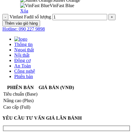
Sunset Orange
VinFast Blue
Xóa
Vinfast Fadil số lượng
Thêm vào giỏ hàng
Hotline: 090 227 9898
Thông tin
Ngoại thất
Nội thất
Động cơ
An Toàn
Công nghệ
Phiên bản
PHIÊN BẢN
GIÁ BÁN (VNĐ)
Tiêu chuẩn (Base)
Nâng cao (Plus)
Cao cấp (Full)
YÊU CẦU TƯ VẤN GIÁ LĂN BÁNH