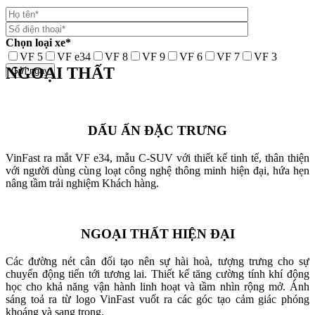
Chọn loại xe*
VF 5
VF e34
VF 8
VF 9
VF 6
VF 7
VF 3
NGOẠI THẤT
DẤU ẤN ĐẶC TRƯNG
VinFast ra mắt VF e34, mẫu C-SUV với thiết kế tinh tế, thân thiện
với người dùng cùng loạt công nghệ thông minh hiện đại, hứa hẹn
nâng tầm trải nghiệm Khách hàng.
NGOẠI THẤT HIỆN ĐẠI
Các đường nét cân đối tạo nên sự hài hoà, tượng trưng cho sự
chuyển động tiến tới tương lai. Thiết kế tăng cường tính khí động
học cho khả năng vận hành linh hoạt và tầm nhìn rộng mở. Ánh
sáng toả ra từ logo VinFast vuốt ra các góc tạo cảm giác phóng
khoáng và sang trọng.